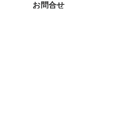
お問合せ
株式会社ＳＵＮＵＰ
〒546-0042
大阪府大阪市東住吉区西今川2丁目9-8
TEL/FAX：
06-6705-8170
info@sunup2024.com
お問合せ